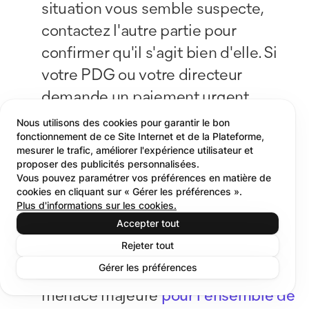
situation vous semble suspecte,
contactez l'autre partie pour
confirmer qu'il s'agit bien d'elle. Si
votre PDG ou votre directeur
demande un paiement urgent,
contactez-le via un autre canal de
Nous utilisons des cookies pour garantir le bon
fonctionnement de ce Site Internet et de la Plateforme,
communication. Il en va de même
mesurer le trafic, améliorer l'expérience utilisateur et
pour votre banque : en cas de doute,
proposer des publicités personnalisées.
Vous pouvez paramétrer vos préférences en matière de
raccrochez et appelez directement
cookies en cliquant sur « Gérer les préférences ».
Plus d'informations sur les cookies.
le service client.
Accepter tout
Alerter l’équipe sécurité.
Les
Rejeter tout
arnaques ne sont pas uniquement
Gérer les préférences
votre affaire, elles constituent une
menace majeure
pour l'ensemble de