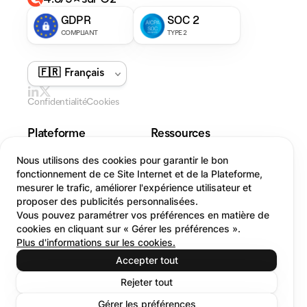
GDPR
SOC 2
COMPLIANT
TYPE 2
Confidentialité
Cookies
Plateforme
Ressources
Sensibilisation
Offres
Nous utilisons des cookies pour garantir le bon
Studio
Blog
fonctionnement de ce Site Internet et de la Plateforme,
Simulation
Cas clients
mesurer le trafic, améliorer l'expérience utilisateur et
Sonar
Guides
proposer des publicités personnalisées.
Vous pouvez paramétrer vos préférences en matière de
Inbox
cookies en cliquant sur « Gérer les préférences ».
Brèches
Plus d'informations sur les cookies.
Entreprise
Accepter tout
À propos de nous
Carrières
Rejeter tout
On recrute !
Sécurité
Gérer les préférences