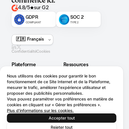
commence ici.
4.8/5
sur G2
GDPR
SOC 2
COMPLIANT
TYPE 2
Confidentialité
Cookies
Plateforme
Ressources
Sensibilisation
Offres
Nous utilisons des cookies pour garantir le bon
Studio
Blog
fonctionnement de ce Site Internet et de la Plateforme,
Simulation
Cas clients
mesurer le trafic, améliorer l'expérience utilisateur et
Sonar
Guides
proposer des publicités personnalisées.
Vous pouvez paramétrer vos préférences en matière de
Inbox
cookies en cliquant sur « Gérer les préférences ».
Brèches
Plus d'informations sur les cookies.
Entreprise
Accepter tout
À propos de nous
Carrières
Rejeter tout
On recrute !