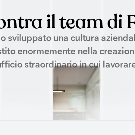
ontra il team di R
 sviluppato una cultura aziendal
stito enormemente nella creazion
ufficio straordinario in cui lavorare