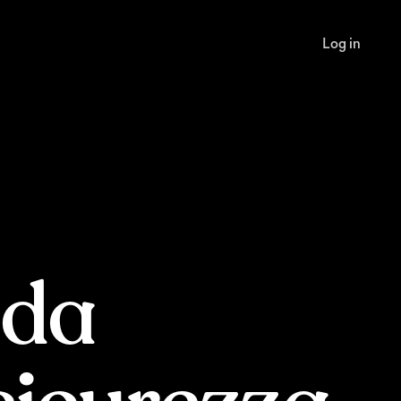
Log in
nda