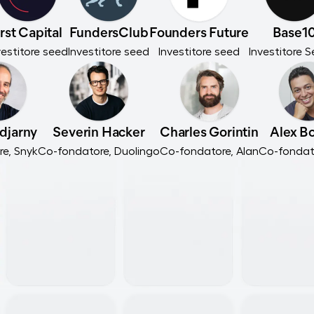
rst Capital
FundersClub
Founders Future
Base1
vestitore seed
Investitore seed
Investitore seed
Investitore S
djarny
Severin Hacker
Charles Gorintin
Alex B
e, Snyk
Co-fondatore, Duolingo
Co-fondatore, Alan
Co-fondato