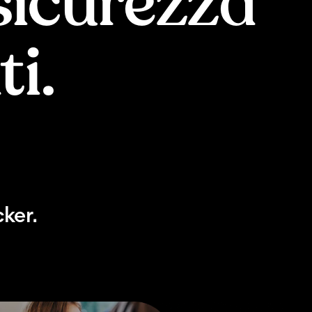
 sicurezza
i.
ker.