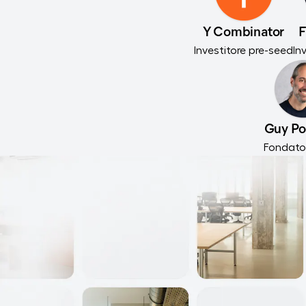
Y Combinator
F
Investitore pre-seed
In
Guy Po
Fondator