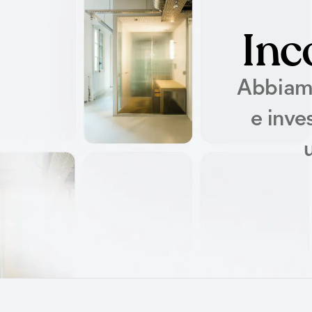
Inc
Abbiamo
e inve