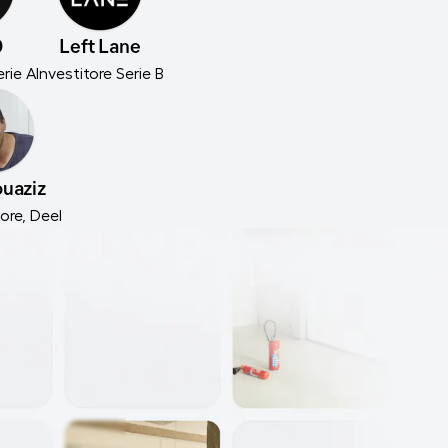
0
Left Lane
erie A
Investitore Serie B
ouaziz
re, Deel