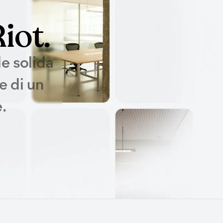
iot.
e solida
e di un
.