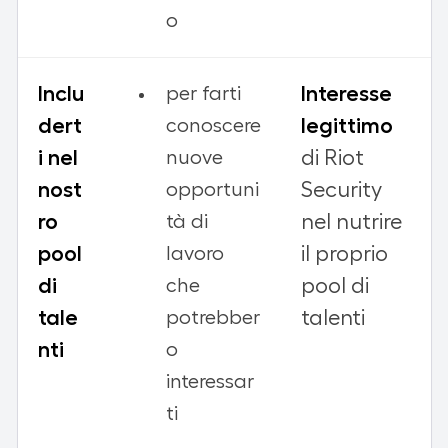
o
Inclu
Interesse
per farti
dert
legittimo
conoscere
i nel
di Riot
nuove
nost
Security
opportuni
ro
nel nutrire
tà di
pool
il proprio
lavoro
di
pool di
che
tale
talenti
potrebber
nti
o
interessar
ti