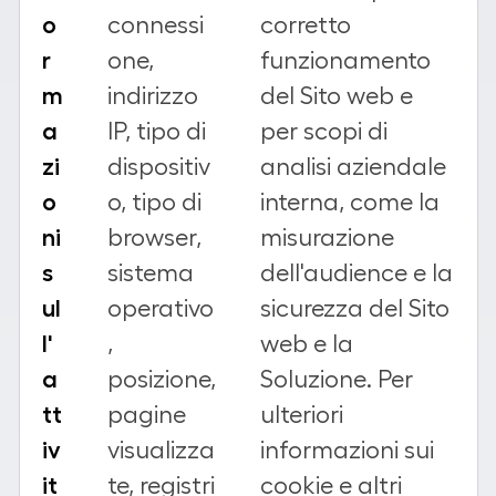
o
connessi
corretto
r
one,
funzionamento
m
indirizzo
del Sito web e
a
IP, tipo di
per scopi di
zi
dispositiv
analisi aziendale
o
o, tipo di
interna, come la
ni
browser,
misurazione
s
sistema
dell'audience e la
ul
operativo
sicurezza del Sito
l'
,
web e la
a
posizione,
Soluzione. Per
tt
pagine
ulteriori
iv
visualizza
informazioni sui
it
te, registri
cookie e altri