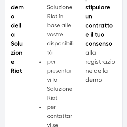
dem
stipulare
Soluzione
o
un
Riot in
dell
contratto
base alle
a
e il tuo
vostre
Solu
consenso
disponibili
zion
alla
tà
e
registrazio
per
Riot
ne della
presentar
demo
vi la
Soluzione
Riot
per
contattar
vi se