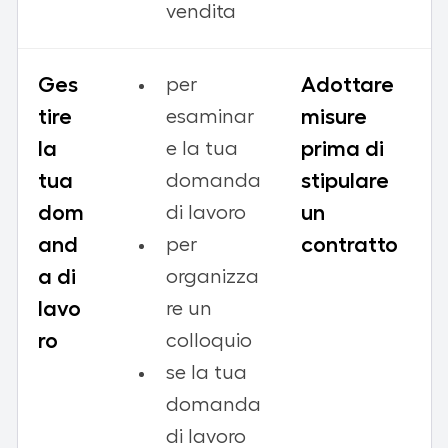
vendita
Ges
Adottare
per
tire
misure
esaminar
la
prima di
e la tua
tua
stipulare
domanda
dom
un
di lavoro
and
contratto
per
a di
organizza
lavo
re un
ro
colloquio
se la tua
domanda
di lavoro