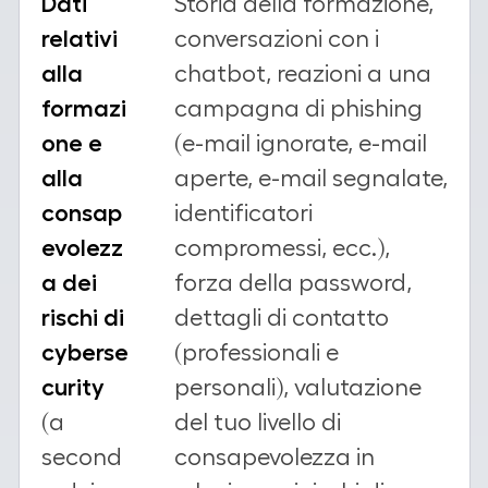
Dati
Storia della formazione,
relativi
conversazioni con i
alla
chatbot, reazioni a una
formazi
campagna di phishing
one e
(e-mail ignorate, e-mail
alla
aperte, e-mail segnalate,
consap
identificatori
evolezz
compromessi, ecc.),
a dei
forza della password,
rischi di
dettagli di contatto
cyberse
(professionali e
curity
personali), valutazione
(a
del tuo livello di
second
consapevolezza in