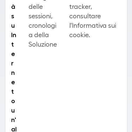
à
delle
tracker,
s
sessioni,
consultare
u
cronologi
l'Informativa sui
In
a della
cookie.
t
Soluzione
e
r
n
e
t
o
u
n'
al