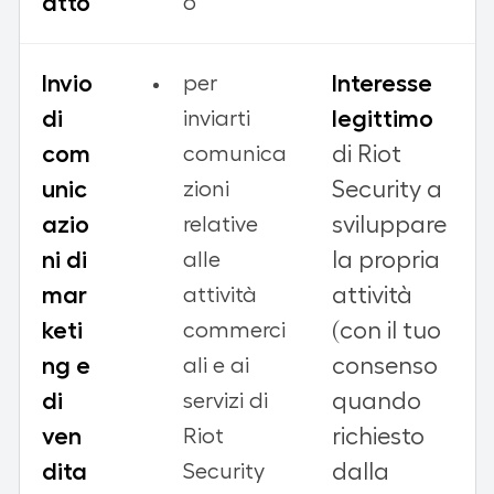
atto
o
Invio
Interesse
per
di
legittimo
inviarti
com
di Riot
comunica
unic
Security a
zioni
azio
sviluppare
relative
ni di
la propria
alle
mar
attività
attività
keti
(con il tuo
commerci
ng e
consenso
ali e ai
di
quando
servizi di
ven
richiesto
Riot
dita
dalla
Security