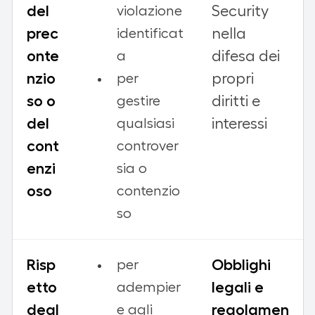
del
Security
violazione
prec
nella
identificat
onte
difesa dei
a
nzio
propri
per
so o
diritti e
gestire
del
interessi
qualsiasi
cont
controver
enzi
sia o
oso
contenzio
so
Risp
Obblighi
per
etto
legali e
adempier
degl
regolamen
e agli