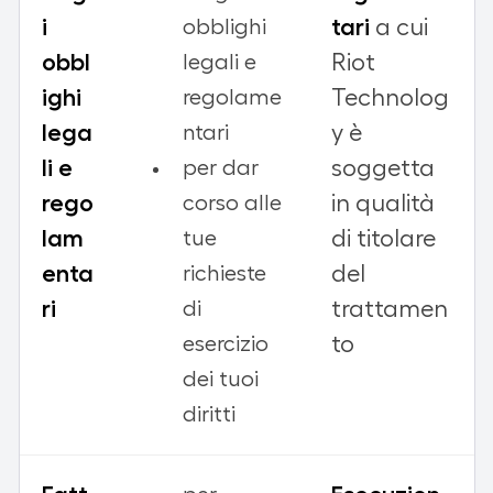
i
tari
a cui
obblighi
obbl
Riot
legali e
ighi
Technolog
regolame
lega
y è
ntari
li e
soggetta
per dar
rego
in qualità
corso alle
lam
di titolare
tue
enta
del
richieste
ri
trattamen
di
to
esercizio
dei tuoi
diritti