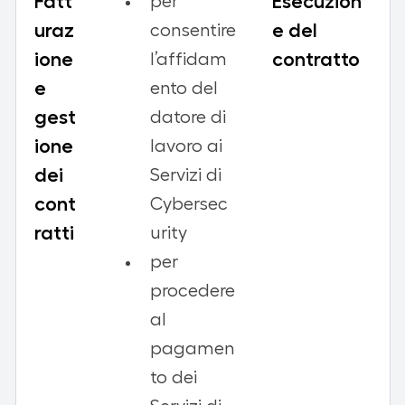
Fatt
Esecuzion
per
uraz
e del
consentire
ione
contratto
l’affidam
e
ento del
gest
datore di
ione
lavoro ai
dei
Servizi di
cont
Cybersec
ratti
urity
per
procedere
al
pagamen
to dei