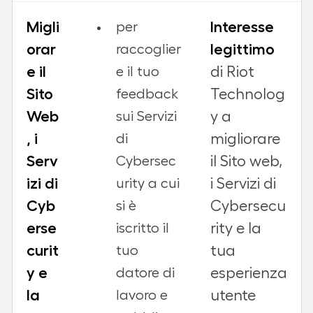
Migli
Interesse
per
orar
legittimo
raccoglier
e il
di Riot
e il tuo
Sito
Technolog
feedback
Web
y a
sui Servizi
, i
migliorare
di
Serv
il Sito web,
Cybersec
izi di
i Servizi di
urity a cui
Cyb
Cybersecu
si è
erse
rity e la
iscritto il
curit
tua
tuo
y e
esperienza
datore di
la
utente
lavoro e