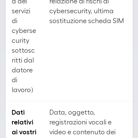
a dei
relazione ai rischi di
servizi
cybersecurity, ultima
di
sostituzione scheda SIM
cyberse
curity
sottosc
ritti dal
datore
di
lavoro)
Dati
Data, oggetto,
relativi
registrazioni vocali e
ai vostri
video e contenuto dei