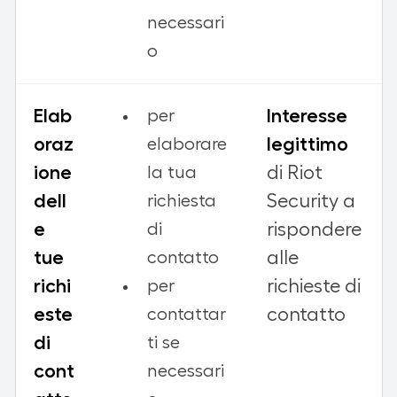
necessari
o
Elab
Interesse
per
oraz
legittimo
elaborare
ione
di Riot
la tua
dell
Security a
richiesta
e
rispondere
di
tue
alle
contatto
richi
richieste di
per
este
contatto
contattar
di
ti se
cont
necessari