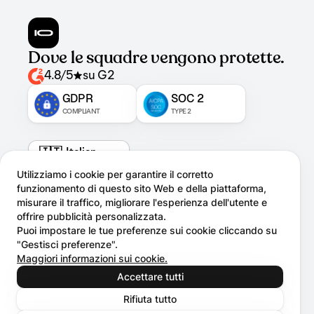
Dove le squadre vengono protette.
4.8/5
su G2
GDPR
SOC 2
COMPLIANT
TYPE 2
Utilizziamo i cookie per garantire il corretto
Privacy Policy
Cookies
funzionamento di questo sito Web e della piattaforma,
misurare il traffico, migliorare l'esperienza dell'utente e
Piattaforma
Azienda
offrire pubblicità personalizzata.
Puoi impostare le tue preferenze sui cookie cliccando su
Consapevolezza
Su di noi
"Gestisci preferenze".
Studio
Carriera
Stiamo assumendo !
Maggiori informazioni sui cookie.
Simulazione
Sicurezza
Accettare tutti
Sonar
Inbox
Rifiuta tutto