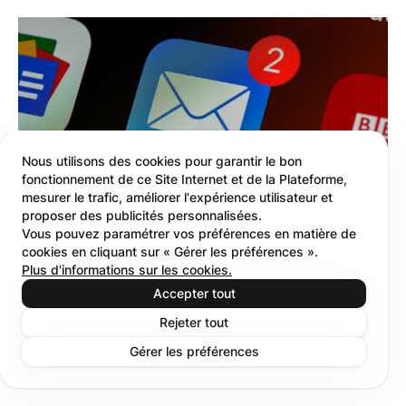
Nous utilisons des cookies pour garantir le bon
fonctionnement de ce Site Internet et de la Plateforme,
mesurer le trafic, améliorer l'expérience utilisateur et
proposer des publicités personnalisées.
Vous pouvez paramétrer vos préférences en matière de
cookies en cliquant sur « Gérer les préférences ».
Guide 2026 de la formation au
Plus d'informations sur les cookies.
phishing (pour changer réellement les
Accepter tout
comportements)
Rejeter tout
Tom Baragwanath
Gérer les préférences
Head of Content